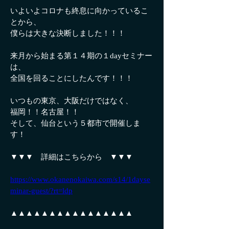
いよいよコロナも終息に向かっているこ
とから、
僕らは大きな決断しました！！！
来月から始まる第１４期の１dayセミナー
は、
全国を回ることにしたんです！！！
いつもの東京、大阪だけではなく、
福岡！！名古屋！！
そして、仙台という５都市で開催しま
す！
▼▼▼　詳細はこちらから　▼▼▼
https://www.okanenokaiwa.com/s14/1dayse
minar-guest/?rt=ldp
▲▲▲▲▲▲▲▲▲▲▲▲▲▲▲▲