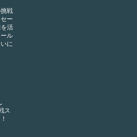
の挑戦
たセー
Iを活
セール
ついに
ん
挑戦ス
た！